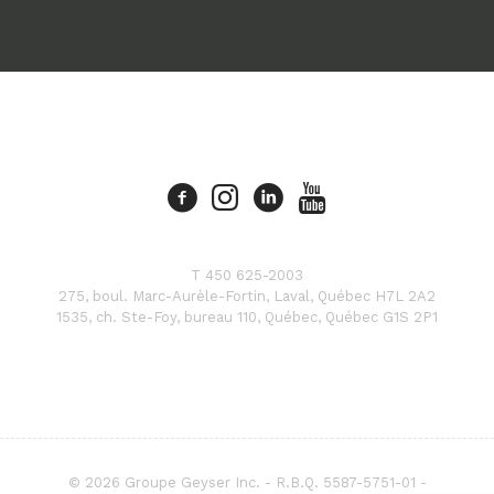
T 450 625-2003
275, boul. Marc-Aurèle-Fortin, Laval, Québec H7L 2A2
1535, ch. Ste-Foy, bureau 110, Québec, Québec G1S 2P1
© 2026 Groupe Geyser Inc. - R.B.Q. 5587-5751-01 -