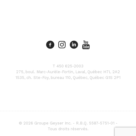
T 450 625-2003
275, boul. Marc-Aurèle-Fortin, Laval, Québec H7L 2A2
1535, ch. Ste-Foy, bureau 110, Québec, Québec G1S 2P1
© 2026 Groupe Geyser Inc. - R.B.Q. 5587-5751-01 -
Tous droits réservés.