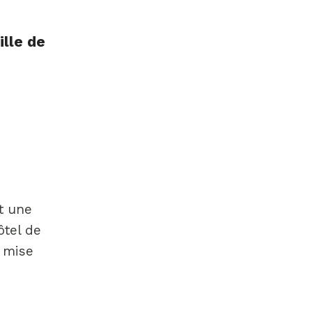
ille de
t une
ôtel de
a mise