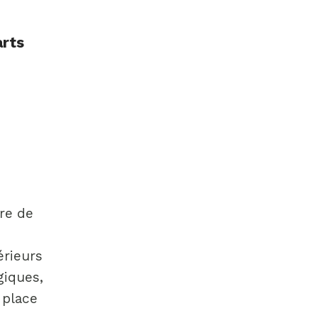
arts
ure de
n
érieurs
giques,
 place